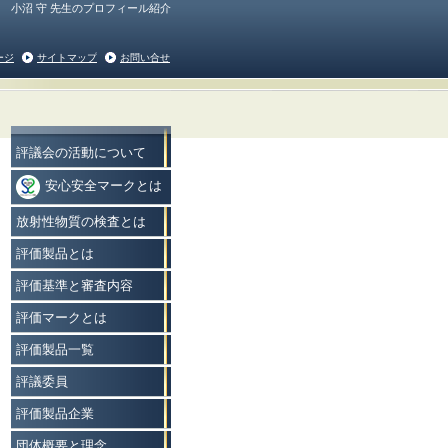
小沼 守 先生のプロフィール紹介
ージ
サイトマップ
お問い合せ
評議会の活動について
安心安全マークとは
放射性物質の検査とは
評価製品とは
評価基準と審査内容
評価マークとは
評価製品一覧
評議委員
評価製品企業
団体概要と理念