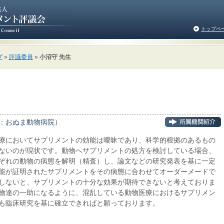
トップペ
プ
»
評議委員
»
小沼守 先生
：おぬま動物病院）
療においてサプリメントの効能は曖昧であり、科学的根拠のあるもの
ないのが現状です。動物へサプリメントの処方を検討している場合、
ぞれの動物の病態を解明（精査）し、論文などの研究発表を基に一定
能が証明されたサプリメントをその病態に合わせてオーダーメードで
しないと、サプリメントの十分な効果が期待できないと考えておりま
物達の一助になるように、混乱している動物医療におけるサプリメン
も臨床研究を基に確立できればと願っております。