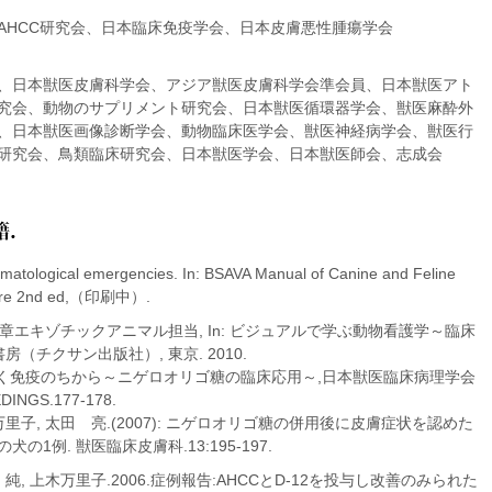
AHCC研究会、日本臨床免疫学会、日本皮膚悪性腫瘍学会
、日本獣医皮膚科学会、アジア獣医皮膚科学会準会員、日本獣医アト
究会、動物のサプリメント研究会、日本獣医循環器学会、獣医麻酔外
、日本獣医画像診断学会、動物臨床医学会、獣医神経病学会、獣医行
研究会、鳥類臨床研究会、日本獣医学会、日本獣医師会、志成会
ical emergencies. In: BSAVA Manual of Canine and Feline
 Care 2nd ed,（印刷中）.
7章エキゾチックアニマル担当, In: ビジュアルで学ぶ動物看護学～臨床
（チクサン出版社）, 東京. 2010.
に効く免疫のちから～ニゲロオリゴ糖の臨床応用～,日本獣医臨床病理学会
INGS.177-178.
里子, 太田 亮.(2007): ニゲロオリゴ糖の併用後に皮膚症状を認めた
1例. 獣医臨床皮膚科.13:195-197.
純, 上木万里子.2006.症例報告:AHCCとD-12を投与し改善のみられた