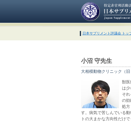
日本サプリメント評議会 トッ
小沼 守先生
大相模動物クリニック（旧
獣医
は少
それ
の効
処方
す。病気で苦しんでいる動
トの大まかな方向性だけで