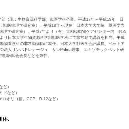
学部（現：生物資源科学部）獣医学科卒業。平成17年～平成19年 日
：獣医病理学研究室）、平成19年～現在 日本大学大学院 獣医学専
病理学研究室）。平成7年より（有）大相模動物ケアセンター内 おぬ
年より日本大学生物資源科学部獣医学科にて非常勤で講義を担当。平成
校動物看護科の非常勤講師に就任。日本大学獣医学会評議員、ペットア
O法人リンパドレナージュ サンPalma理事、エキゾチックペット研
市獣医師会会長などを兼任。
など）
ミドなど）
ゲロオリゴ糖、GCP、D-12など）