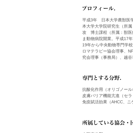
平成3年 日本大学農獣医
本大学大学院研究生（所属
攻 博士課程（所属：獣医
ま動物病院開業。平成17
19年から中央動物専門学
ロマテラピー協会理事、NP
究会理事（事務局）、越谷
抗酸化作用（オリゴノール
皮膚バリア機能亢進（セラ
免疫賦活効果（AHCC、ニ