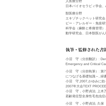
人医療分野
日本バイオセラピィ学会、
獣医療分野
エキゾチックペット研究会
ピー・アレルギー・免疫研
科学会（麻酔と疼痛管理）
動学研究会、日本獣医がん
小沼 守（分担翻訳）: Dermatolog
Emergency and Critical
小沼 守（分担執筆）: 第
につなげる基礎知識～, 緑書房
小沼 守,2007,かゆみ
2007年大会TEXT PROCEED
小沼 守，小野貞治, 上木万
若齢発症型全身性毛包虫症の犬の
小沼 守，小野貞治, 久保 