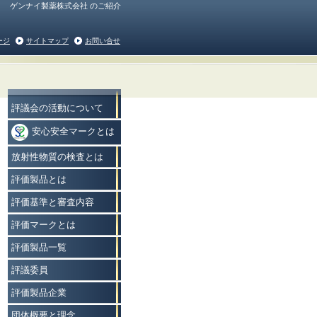
ゲンナイ製薬株式会社 のご紹介
ージ
サイトマップ
お問い合せ
評議会の活動について
安心安全マークとは
放射性物質の検査とは
評価製品とは
評価基準と審査内容
評価マークとは
評価製品一覧
評議委員
評価製品企業
団体概要と理念