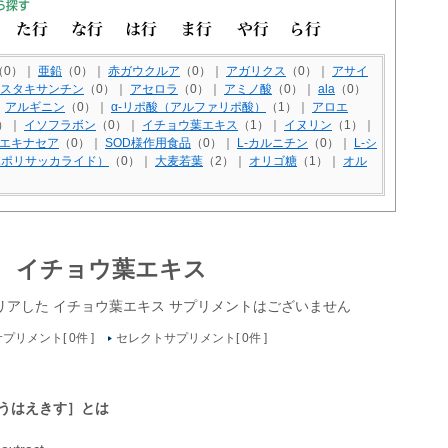
（0）｜
亜鉛
（0）｜
赤ガウクルア
（0）｜
アガリクス
（0）｜
アサイ
スタキサンチン
（0）｜
アセロラ
（0）｜
アミノ酸
（0）｜
ala
（0）
｜
アルギニン
（0）｜
α-リポ酸（アルファリポ酸）
（1）｜
アロエ
0）｜
イソフラボン
（0）｜
イチョウ葉エキス
（1）｜
イヌリン
（1）｜
エキナセア
（0）｜
SOD様作用食品
（0）｜
L-カルニチン
（0）｜
L-シ
ポポリサッカライド）
（0）｜
大麦若葉
（2）｜
オリゴ糖
（1）｜
オル
イチョウ葉エキス
リアした
イチョウ葉エキス サプリメント
はございません
プリメント[ 0件 ]
セレクトサプリメント[ 0件 ]
うはえきす］とは