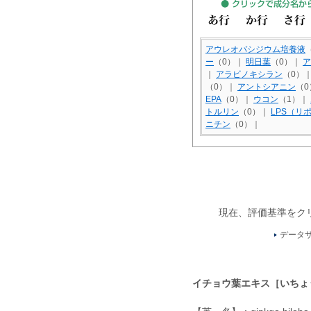
アウレオバシジウム培養液
ー
（0）｜
明日葉
（0）｜
ア
｜
アラビノキシラン
（0）
（0）｜
アントシアニン
（
EPA
（0）｜
ウコン
（1）｜
トルリン
（0）｜
LPS（リ
ニチン
（0）｜
現在、評価基準をク
データサ
イチョウ葉エキス［いちょ